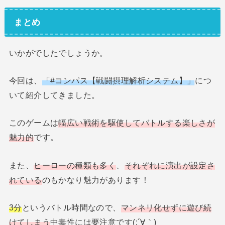
まとめ
いかがでしたでしょうか。
今回は、
「#コンパス【戦闘摂理解析システム】」
につ
いて紹介してきました。
このゲームは
幅広い戦術を駆使してバトルする楽しさが
魅力的
です。
また、
ヒーローの種類も多く
、
それぞれに演出が設定さ
れている
のもかなり魅力があります！
3分
というバトル時間なので、
マンネリ化せずに遊び続
けてしまう
中毒性には要注意です(;´∀｀)