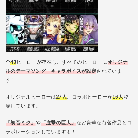
全
43
ヒーローが存在し、すべてのヒーローに
オリジナ
ルのテーマソング、キャラボイスが設定
されていま
す！！
オリジナルヒーローは
27人
、コラボヒーローが
16人
登
場しています。
「初音ミク」
や
「進撃の巨人」
など豪華な有名作品とコ
ラボレーションしていますよ！