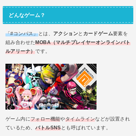
どんなゲーム？
「#コンパス」
とは、
アクション
と
カードゲーム
要素を
組み合わせた
MOBA（マルチプレイヤーオンラインバト
ルアリーナ）
です。
ゲーム内に
フォロー機能
や
タイムライン
などが設置され
ているため、
バトルSNS
とも呼ばれています。