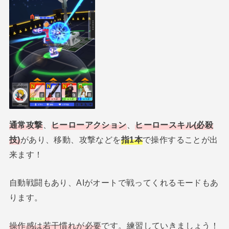
通常攻撃
、
ヒーローアクション
、
ヒーロースキル(必殺
技)
があり、移動、攻撃などを
指1本
で操作することが出
来ます！
自動戦闘もあり、AIがオートで戦ってくれるモードもあ
ります。
操作感は若干慣れが必要
です。練習していきましょう！