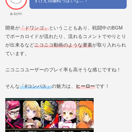
すげえ頭脳戦っぽいな…！
あるびの
開発が
「ドワンゴ」
ということもあり、戦闘中のBGM
でボーカロイドが流れたり、流れるコメントでやりとり
が出来るなど
ニコニコ動画のような要素
が取り入れられ
ています。
ニコニコユーザーのプレイ率も高そうな感じですね！
そんな
「#コンパス」
の魅力は、
ヒーロー
です！