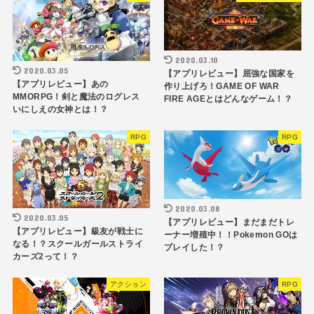
2020.03.10
2020.03.05
【アプリレビュー】屈強な国家を
【アプリレビュー】あの
作り上げろ！GAME OF WAR
MMORPG！剣と魔法のログレス
FIRE AGEとはどんなゲーム！？
いにしえの女神とは！？
RPG
RPG
2020.03.08
2020.03.05
【アプリレビュー】まだまだトレ
【アプリレビュー】級友が戦士に
ーナー増殖中！！Pokemon GOは
なる！？スクールガールストライ
プレイした！？
カーズ2って！？
アクション
RPG