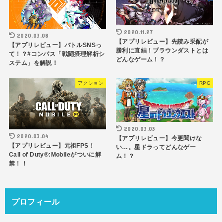
2020.11.27
2020.03.08
【アプリレビュー】先読み采配が
【アプリレビュー】バトルSNSっ
勝利に直結！ブラウンダストとは
て！？#コンパス「戦闘摂理解析シ
どんなゲーム！？
ステム」を解説！
アクション
RPG
2020.03.03
2020.03.04
【アプリレビュー】今更聞けな
【アプリレビュー】元祖FPS！
い…。星ドラってどんなゲー
Call of Duty®:Mobileがついに解
ム！？
禁！！
プロフィール