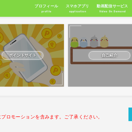
プロフィール
スマホアプリ
動画配信サービス
profile
application
Video On Demand
RPG
アクション
シュミレーション
パズルゲーム
ポイントサイト
自己紹介
にプロモーションを含みます。ご了承ください。