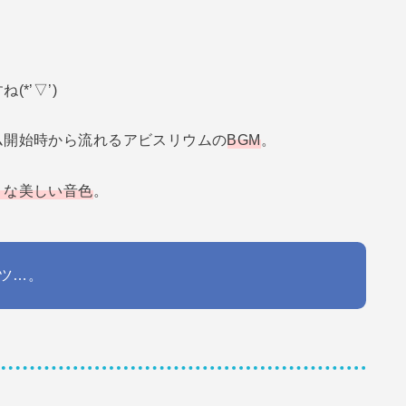
*’▽’)
ム開始時から流れるアビスリウムの
BGM
。
うな美しい音色
。
ツ…。