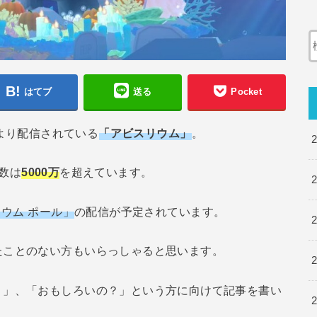
はてブ
送る
Pocket
Kimより配信されている
「アビスリウム」
。
数は
5000万
を超えています。
ウム ポール」
の配信が予定されています。
たことのない方もいらっしゃると思います。
？」、「おもしろいの？」という方に向けて記事を書い