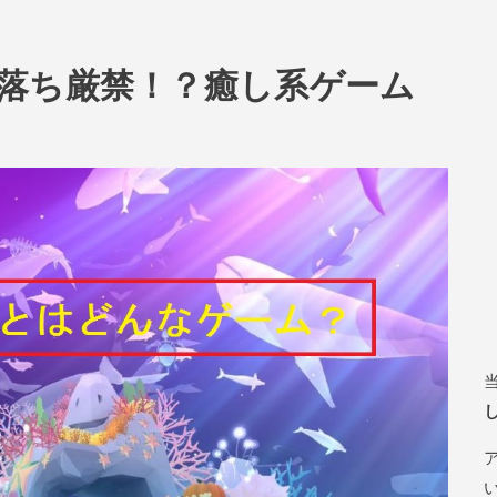
落ち厳禁！？癒し系ゲーム
い