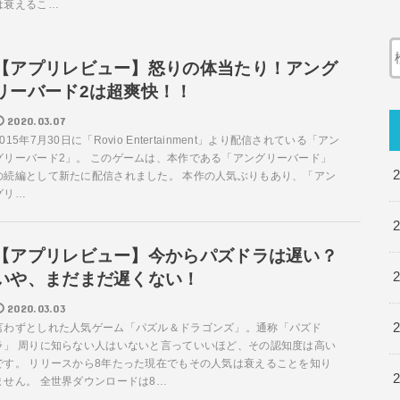
は衰えるこ…
【アプリレビュー】怒りの体当たり！アング
リーバード2は超爽快！！
2020.03.07
2015年7月30日に「Rovio Entertainment」より配信されている「アン
グリーバード2」。 このゲームは、本作である「アングリーバード」
の続編として新たに配信されました。 本作の人気ぶりもあり、「アン
グリ…
【アプリレビュー】今からパズドラは遅い？
いや、まだまだ遅くない！
2020.03.03
言わずとしれた人気ゲーム「パズル＆ドラゴンズ」。通称「パズド
ラ」 周りに知らない人はいないと言っていいほど、その認知度は高い
です。 リリースから8年たった現在でもその人気は衰えることを知り
ません。 全世界ダウンロードは8…