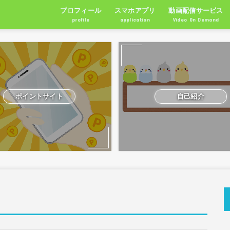
プロフィール
スマホアプリ
動画配信サービス
profile
application
Video On Demand
RPG
アクション
シュミレーション
パズルゲーム
ポイントサイト
自己紹介